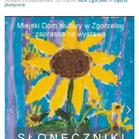
Dodano
25 października, 2012
przez
MDK Zgorzelec
w
Zajęcia
plastyczne