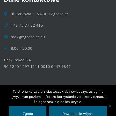
ul. Parkowa 1, 59-900 Zgorzelec
+48 75 77 52 415
mdk@zgorzelec.eu
8:00 - 20:00
Bank Pekao S.A.
96 1240 1297 1111 0010 6447 9847
Ta strona korzysta z ciasteczek aby świadczyć usługi na
najwyższym poziomie. Dalsze korzystanie ze strony oznacza,
© 2020 Wszelkie prawa zastrzeżone. Miejski Dom Kultury w
że zgadzasz się na ich użycie.
Zgorzelcu.
Zgoda
Dowiedz się więcej