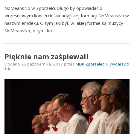
NoMeansNo w ZgorzelcuDługo by opowiadać o
wrześniowym koncercie kanadyjskiej formacji NoMeansNo w
naszym emdeku. O tym jaki był, w jakiej formie są muzycy
NoMeansNo, o tym, kto …
Pięknie nam zaśpiewali
Dodano
25 października, 2012
przez
MDK Zgorzelec
w
Wydarzyło
się