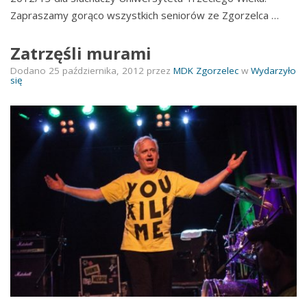
Zapraszamy gorąco wszystkich seniorów ze Zgorzelca …
Zatrzęśli murami
Dodano
25 października, 2012
przez
MDK Zgorzelec
w
Wydarzyło
się