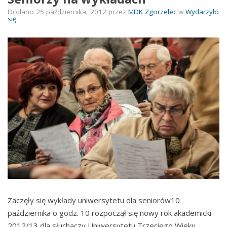
Dodano
25 października, 2012
przez
MDK Zgorzelec
w
Wydarzyło
się
Zaczęły się wykłady uniwersytetu dla seniorów10
października o godz. 10 rozpoczął się nowy rok akademicki
2012/13 dla słuchaczy Uniwersytetu Trzeciego Wieku.