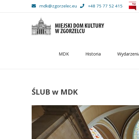
mdk@zgorzelec.eu
+48 75 77 52 415
MDK
Historia
Wydarzeni
–
ŚLUB
w
ŚLUB w MDK
MDK