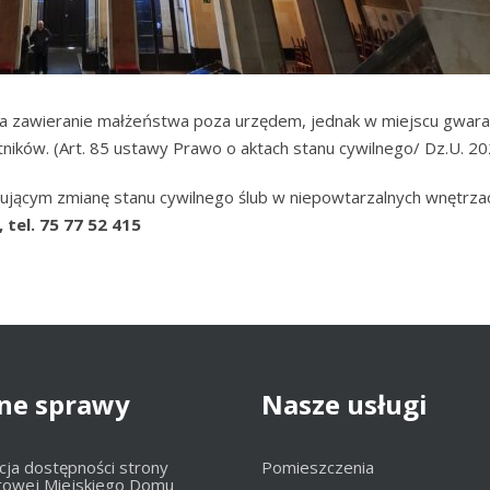
ia zawieranie małżeństwa poza urzędem, jednak w miejscu gwara
ników. (Art. 85 ustawy Prawo o aktach stanu cywilnego/ Dz.U. 2
jącym zmianę stanu cywilnego ślub w niepowtarzalnych wnętrzac
 tel. 75 77 52 415
ne
sprawy
Nasze
usługi
cja dostępności strony
Pomieszczenia
towej Miejskiego Domu