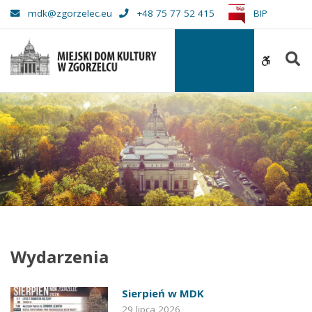
Miejski
mdk@zgorzelec.eu
+48 75 77 52 415
BIP
Dom
Kultury
S
w
WCAG
Zgorzelcu
buttons
Wydarzenia
Sierpień w MDK
29 lipca 2026