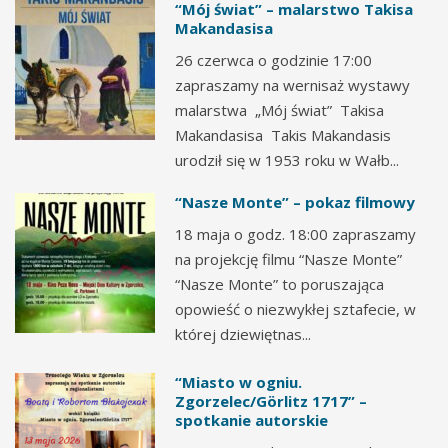
“Mój świat” – malarstwo Takisa
Makandasisa
26 czerwca o godzinie 17:00
zapraszamy na wernisaż wystawy
malarstwa „Mój świat” Takisa
Makandasisa Takis Makandasis
urodził się w 1953 roku w Wałb...
“Nasze Monte” – pokaz filmowy
18 maja o godz. 18:00 zapraszamy
na projekcję filmu “Nasze Monte”
“Nasze Monte” to poruszająca
opowieść o niezwykłej sztafecie, w
której dziewiętnas...
“Miasto w ogniu.
Zgorzelec/Görlitz 1717” –
spotkanie autorskie