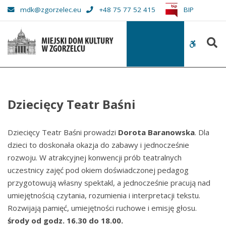
–
mdk@zgorzelec.eu
+48 75 77 52 415
BIP
Dziecięcy
Teatr
S
Baśni
WCAG
buttons
Dziecięcy Teatr Baśni
Dziecięcy Teatr Baśni prowadzi
Dorota Baranowska
. Dla
dzieci to doskonała okazja do zabawy i jednocześnie
rozwoju. W atrakcyjnej konwencji prób teatralnych
uczestnicy zajęć pod okiem doświadczonej pedagog
przygotowują własny spektakl, a jednocześnie pracują nad
umiejętnością czytania, rozumienia i interpretacji tekstu.
Rozwijają pamięć, umiejętności ruchowe i emisję głosu.
środy od godz. 16.30 do 18.00.