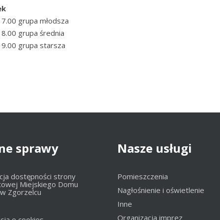
ek
17.00 grupa młodsza
18.00 grupa średnia
19.00 grupa starsza
ne
sprawy
Nasze
usługi
cja dostępności strony
Pomieszczenia
towej Miejskiego Domu
Nagłośnienie i oświetlenie
 w Zgorzelcu
Inne
Organizacja imprez
cja o cookies