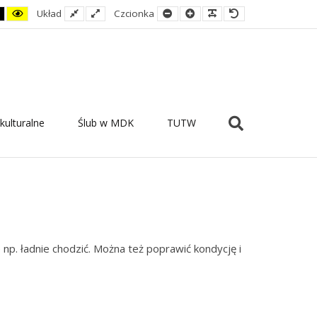
rast
Ustaw
Kontrast
Fixed
Szeroki
Smaller
Większa
Czytelne
Czcionka
Układ
Czcionka
no-
kontrast
żółto-
layout
układ
Font
czcionka
czcionki
domyślna
y
czarno-
czarny
żółty
Szukaj
kulturalne
Ślub w MDK
TUTW
e np. ładnie chodzić. Można też poprawić kondycję i