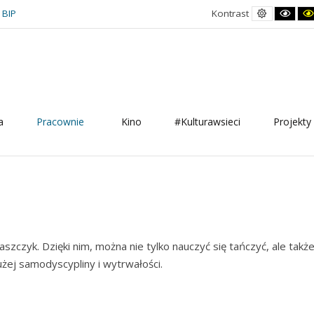
Kontrast
Kont
BIP
Kontrast
domyślny
czar
biał
a
Pracownie
Kino
#Kulturawsieci
Projekty 
aszczyk. Dzięki nim, można nie tylko nauczyć się tańczyć, ale takż
ej samodyscypliny i wytrwałości.