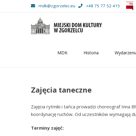
mdk@zgorzelec.eu
+48 75 77 52 415
MDK
Historia
Wydarzeni
–
Zajęcia
taneczne
Zajęcia taneczne
Zajęcia rytmiki i tańca prowadzi choreograf Inna Bł
koordynację ruchów. Od uczestników wymagają duż
Terminy zajęć: