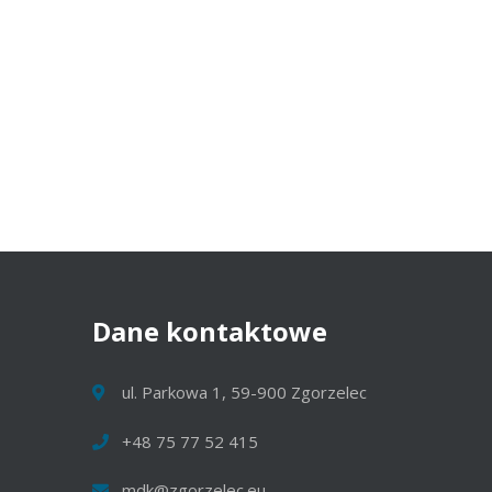
Dane
kontaktowe
ul. Parkowa 1, 59-900 Zgorzelec
+48 75 77 52 415
mdk@zgorzelec.eu