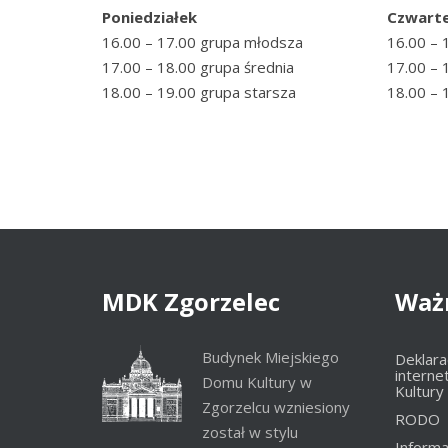
Poniedziałek
Czwart
16.00 – 17.00 grupa młodsza
16.00 – 
17.00 – 18.00 grupa średnia
17.00 – 
18.00 – 19.00 grupa starsza
18.00 – 
MDK
Zgorzelec
Waż
Budynek Miejskiego
Deklara
interne
Domu Kultury w
Kultury
Zgorzelcu wzniesiony
RODO
został w stylu
Informa