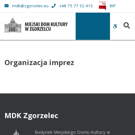
–
mdk@zgorzelec.eu
+48 75 77 52 415
BIP
Organizacja
imprez
S
WCAG
buttons
Organizacja imprez
MDK
Zgorzelec
Budynek Miejskiego Domu Kultury w