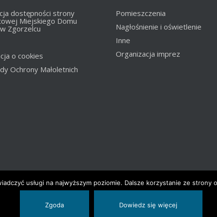
cja dostępności strony
Pomieszczenia
towej Miejskiego Domu
Nagłośnienie i oświetlenie
 w Zgorzelcu
Inne
Organizacja imprez
cja o cookies
dy Ochrony Małoletnich
wiadczyć usługi na najwyższym poziomie. Dalsze korzystanie ze strony o
ury w Zgorzelcu.
Zgoda
Dowiedz się więcej