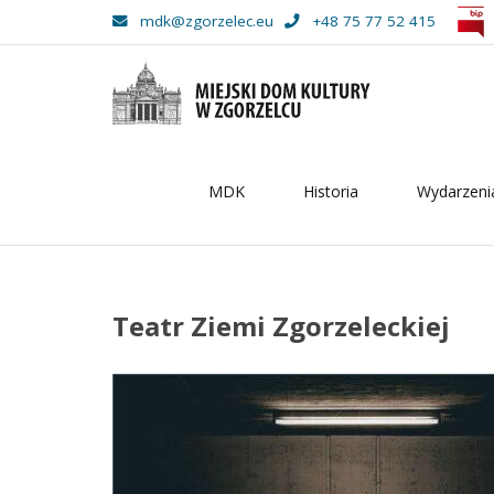
mdk@zgorzelec.eu
+48 75 77 52 415
MDK
Historia
Wydarzeni
–
Teatr
Ziemi
Teatr Ziemi Zgorzeleckiej
Zgorzeleckiej