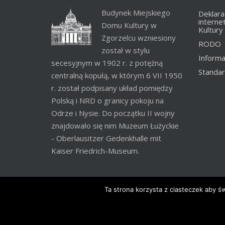
Budynek Miejskiego
Deklara
interne
Domu Kultury w
Kultury
Zgorzelcu wzniesiony
RODO
został w stylu
Informa
secesyjnym w 1902 r. z potężną
Standar
centralną kopułą, w którym 6 VII 1950
r. został podpisany układ pomiędzy
Polską i NRD o granicy pokoju na
Odrze i Nysie. Do początku II wojny
znajdowało się nim Muzeum Łużyckie
- Oberlausitzer Gedenkhalle mit
Kaiser Friedrich-Museum.
Ta strona korzysta z ciasteczek aby ś
© 2020 Wszelkie prawa zastrzeżone. Miejski Dom Kult