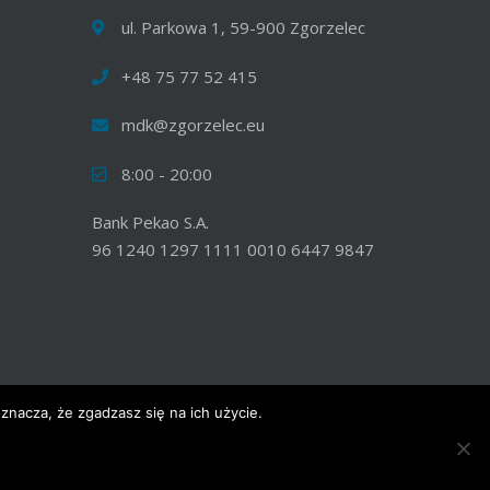
ul. Parkowa 1, 59-900 Zgorzelec
+48 75 77 52 415
mdk@zgorzelec.eu
8:00 - 20:00
Bank Pekao S.A.
96 1240 1297 1111 0010 6447 9847
znacza, że zgadzasz się na ich użycie.