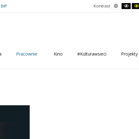
Kontrast
Kont
BIP
Kontrast
domyślny
czar
biał
a
Pracownie
Kino
#Kulturawsieci
Projekty 