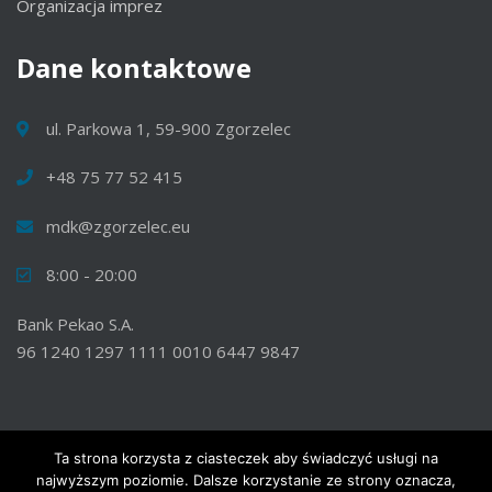
Organizacja imprez
Dane
kontaktowe
ul. Parkowa 1, 59-900 Zgorzelec
+48 75 77 52 415
mdk@zgorzelec.eu
8:00 - 20:00
Bank Pekao S.A.
96 1240 1297 1111 0010 6447 9847
Ta strona korzysta z ciasteczek aby świadczyć usługi na
najwyższym poziomie. Dalsze korzystanie ze strony oznacza,
© 2020 Wszelkie prawa zastrzeżone. Miejski Dom Kultury w