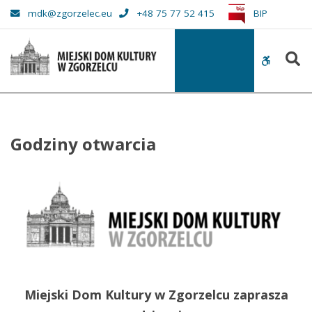
–
mdk@zgorzelec.eu
+48 75 77 52 415
BIP
Godziny
otwarcia
S
WCAG
buttons
Godziny otwarcia
Miejski Dom Kultury w Zgorzelcu zaprasza