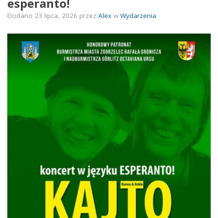
esperanto!
Dodano
23 lipca, 2026
przez
Alex
w
Wydarzenia