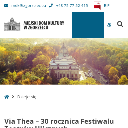
–
mdk@zgorzelec.eu
+48 75 77 52 415
BIP
Dzieje
się
S
WCAG
buttons
Start
Dzieje się
Via Thea – 30 rocznica Festiwalu