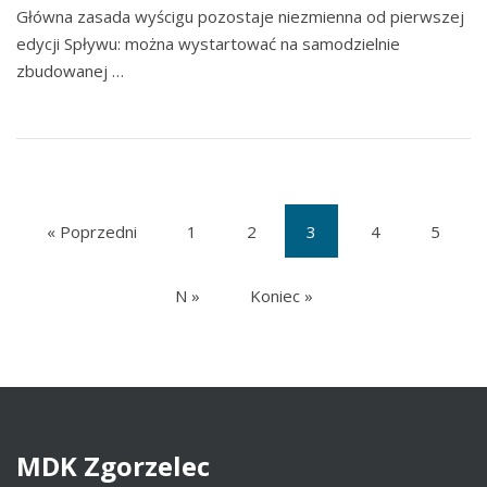
Główna zasada wyścigu pozostaje niezmienna od pierwszej
edycji Spływu: można wystartować na samodzielnie
zbudowanej …
« Poprzedni
1
2
3
4
5
(current)
N »
Koniec »
MDK
Zgorzelec