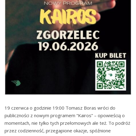
19 czerwca o godzinie 19:00 Tomasz Boras wróci do
publiczności z nowym programem “Kairos” – opowieścią o
momentach, nie tylko tych przełomowych ale też. To podróż
przez codzienność, przegapione okazje, spóźnione