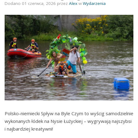
Dodano
01 czerwca, 2026
przez
Alex
w
Wydarzenia
Polsko-niemiecki Spływ na Byle Czym to wyścig samodzielnie
wykonanych łódek na Nysie Łużyckiej – wygrywają najszybsi
i najbardziej kreatywni!