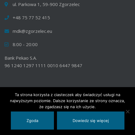
ul. Parkowa 1, 59-900 Zgorzelec
+48 75 77 52 415
mdk@zgorzelec.eu
8:00 - 20:00
Bank Pekao S.A.
96 1240 1297 1111 0010 6447 9847
Ta strona korzysta z ciasteczek aby świadczyć usługi na
najwyższym poziomie. Dalsze korzystanie ze strony oznacza,
© 2020 Wszelkie prawa zastrzeżone. Miejski Dom Kultury w
że zgadzasz się na ich użycie.
Zgorzelcu.
Zgoda
Dowiedz się więcej
Facebook
YouTube