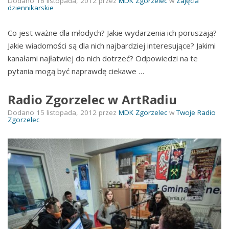
Dodano
16 listopada, 2012
przez
MDK Zgorzelec
w
Zajęcia
dziennikarskie
Co jest ważne dla młodych? Jakie wydarzenia ich poruszają?
Jakie wiadomości są dla nich najbardziej interesujące? Jakimi
kanałami najłatwiej do nich dotrzeć? Odpowiedzi na te
pytania mogą być naprawdę ciekawe …
Radio Zgorzelec w ArtRadiu
Dodano
15 listopada, 2012
przez
MDK Zgorzelec
w
Twoje Radio
Zgorzelec