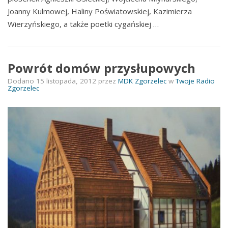
Joanny Kulmowej, Haliny Poświatowskiej, Kazimierza
Wierzyńskiego, a także poetki cygańskiej …
Powrót domów przysłupowych
Dodano
15 listopada, 2012
przez
MDK Zgorzelec
w
Twoje Radio
Zgorzelec