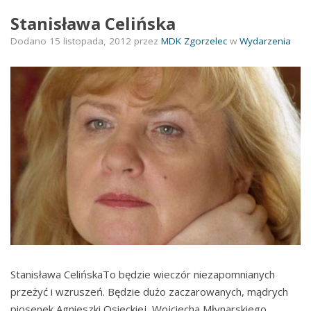
O
TYM,
Stanisława Celińska
CO
Dodano
15 listopada, 2012
przez
MDK Zgorzelec
w
Wydarzenia
BĘDZIE
JUTRO
Stanisława CelińskaTo będzie wieczór niezapomnianych
przeżyć i wzruszeń. Będzie dużo zaczarowanych, mądrych
piosenek Agnieszki Osieckiej, Wojciecha Młynarskiego,