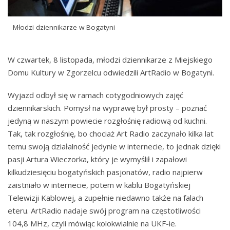
Młodzi dziennikarze w Bogatyni
W czwartek, 8 listopada, młodzi dziennikarze z Miejskiego
Domu Kultury w Zgorzelcu odwiedzili ArtRadio w Bogatyni.
Wyjazd odbył się w ramach cotygodniowych zajęć
dziennikarskich. Pomysł na wyprawę był prosty – poznać
jedyną w naszym powiecie rozgłośnię radiową od kuchni.
Tak, tak rozgłośnię, bo chociaż Art Radio zaczynało kilka lat
temu swoją działalność jedynie w internecie, to jednak dzięki
pasji Artura Wieczorka, który je wymyślił i zapałowi
kilkudziesięciu bogatyńskich pasjonatów, radio najpierw
zaistniało w internecie, potem w kablu Bogatyńskiej
Telewizji Kablowej, a zupełnie niedawno także na falach
eteru. ArtRadio nadaje swój program na częstotliwości
104,8 MHz, czyli mówiąc kolokwialnie na UKF-ie.