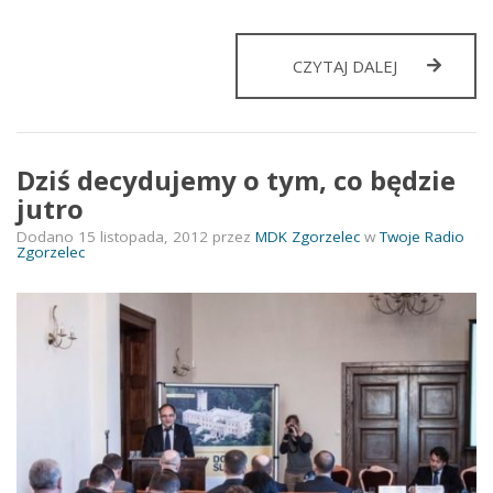
RADIO
CZYTAJ DALEJ
ZGORZELEC
W
ARTRADIU
Dziś decydujemy o tym, co będzie
jutro
Dodano
15 listopada, 2012
przez
MDK Zgorzelec
w
Twoje Radio
Zgorzelec