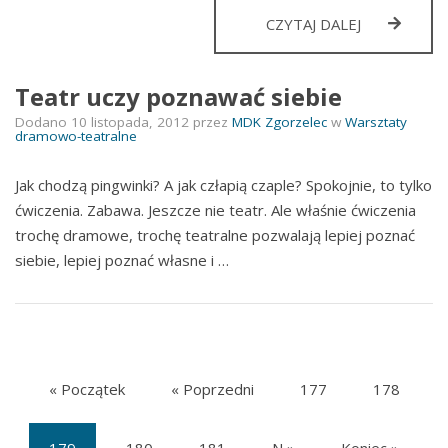
POWRÓT
CZYTAJ DALEJ
DOMÓW
PRZYSŁUP
Teatr uczy poznawać siebie
Dodano
10 listopada, 2012
przez
MDK Zgorzelec
w
Warsztaty
dramowo-teatralne
Jak chodzą pingwinki? A jak człapią czaple? Spokojnie, to tylko
ćwiczenia. Zabawa. Jeszcze nie teatr. Ale właśnie ćwiczenia
trochę dramowe, trochę teatralne pozwalają lepiej poznać
siebie, lepiej poznać własne i …
« Początek
« Poprzedni
177
178
179
180
181
N »
Koniec »