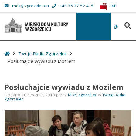
–
mdk@zgorzelec.eu
+48 75 77 52 415
BIP
Posłuchajcie
wywiadu
S
z
WCAG
Mozilem
buttons
Start
Twoje Radio Zgorzelec
Posłuchajcie wywiadu z Mozilem
Posłuchajcie wywiadu z Mozilem
Dodano
10 stycznia, 2013
przez
MDK Zgorzelec
w
Twoje Radio
Zgorzelec