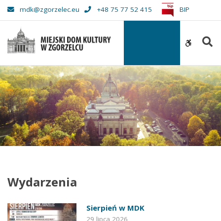
Miejski
mdk@zgorzelec.eu
+48 75 77 52 415
BIP
Dom
Kultury
S
w
WCAG
Zgorzelcu
buttons
Wydarzenia
Sierpień w MDK
29 lipca 2026