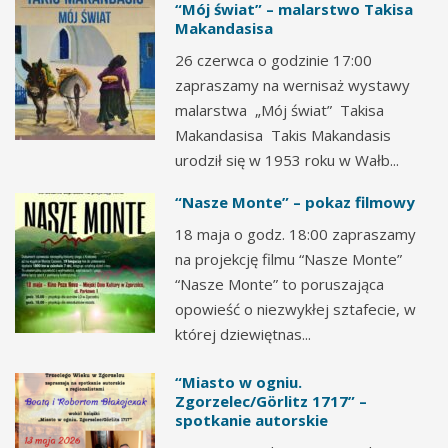
“Mój świat” – malarstwo Takisa
Makandasisa
26 czerwca o godzinie 17:00
zapraszamy na wernisaż wystawy
malarstwa „Mój świat” Takisa
Makandasisa Takis Makandasis
urodził się w 1953 roku w Wałb...
“Nasze Monte” – pokaz filmowy
18 maja o godz. 18:00 zapraszamy
na projekcję filmu “Nasze Monte”
“Nasze Monte” to poruszająca
opowieść o niezwykłej sztafecie, w
której dziewiętnas...
“Miasto w ogniu.
Zgorzelec/Görlitz 1717” –
spotkanie autorskie