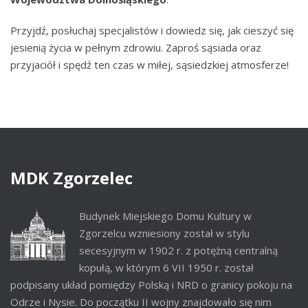
Przyjdź, posłuchaj specjalistów i dowiedz się, jak cieszyć się
jesienią życia w pełnym zdrowiu. Zaproś sąsiada oraz
przyjaciół i spędź ten czas w miłej, sąsiedzkiej atmosferze!
MDK
Zgorzelec
Budynek Miejskiego Domu Kultury w
Zgorzelcu wzniesiony został w stylu
secesyjnym w 1902 r. z potężną centralną
kopułą, w którym 6 VII 1950 r. został
podpisany układ pomiędzy Polską i NRD o granicy pokoju na
Odrze i Nysie. Do początku II wojny znajdowało się nim