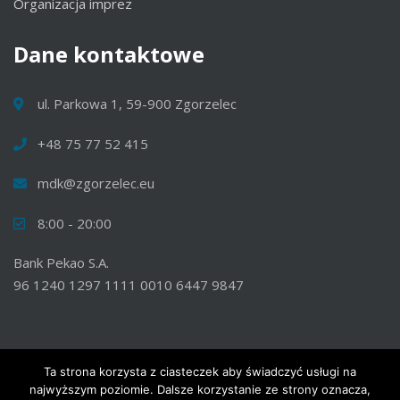
Organizacja imprez
Dane
kontaktowe
ul. Parkowa 1, 59-900 Zgorzelec
+48 75 77 52 415
mdk@zgorzelec.eu
8:00 - 20:00
Bank Pekao S.A.
96 1240 1297 1111 0010 6447 9847
Ta strona korzysta z ciasteczek aby świadczyć usługi na
najwyższym poziomie. Dalsze korzystanie ze strony oznacza,
© 2020 Wszelkie prawa zastrzeżone. Miejski Dom Kultury w