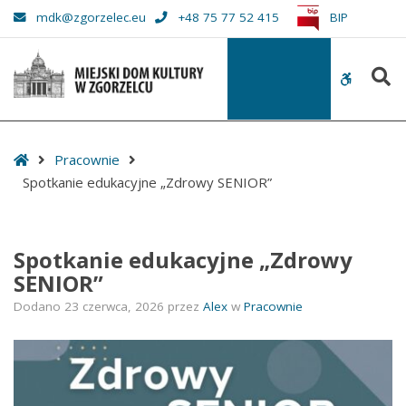
–
mdk@zgorzelec.eu
+48 75 77 52 415
BIP
Spotkanie
edukacyjne
S
„Zdrowy
WCAG
SENIOR”
buttons
Start
Pracownie
Spotkanie edukacyjne „Zdrowy SENIOR”
Spotkanie edukacyjne „Zdrowy
SENIOR”
Dodano
23 czerwca, 2026
przez
Alex
w
Pracownie