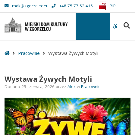
–
mdk@zgorzelec.eu
+48 75 77 52 415
BIP
Wystawa
Żywych
S
Motyli
WCAG
buttons
Start
Pracownie
Wystawa Żywych Motyli
Wystawa Żywych Motyli
Dodano
25 czerwca, 2026
przez
Alex
w
Pracownie