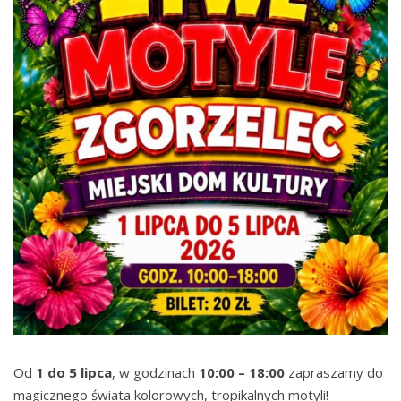
Od
1 do 5 lipca
, w godzinach
10:00 – 18:00
zapraszamy do
magicznego świata kolorowych, tropikalnych motyli!