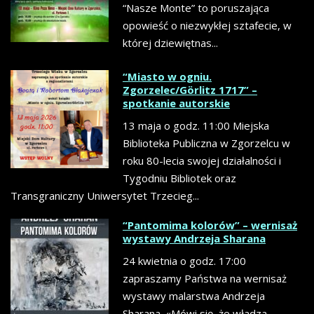
“Nasze Monte” to poruszająca
opowieść o niezwykłej sztafecie, w
której dziewiętnas...
“Miasto w ogniu.
Zgorzelec/Görlitz 1717” –
spotkanie autorskie
13 maja o godz. 11:00 Miejska
Biblioteka Publiczna w Zgorzelcu w
roku 80-lecia swojej działalności i
Tygodniu Bibliotek oraz
Transgraniczny Uniwersytet Trzecieg...
“Pantomima kolorów” – wernisaż
wystawy Andrzeja Sharana
24 kwietnia o godz. 17:00
zapraszamy Państwa na wernisaż
wystawy malarstwa Andrzeja
Sharana. «Mówi się, że władza,