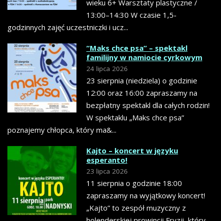
wieku 6+ Warsztaty plastyczne /
13:00–14:30 W czasie 1,5-
godzinnych zajęć uczestniczki i ucz...
“Maks chce psa” – spektakl
familijny w namiocie cyrkowym
24 lipca 2026
23 sierpnia (niedziela) o godzinie
12:00 oraz 16:00 zapraszamy na
bezpłatny spektakl dla całych rodzin!
W spektaklu „Maks chce psa”
poznajemy chłopca, który ma&...
Kajto – koncert w języku
esperanto!
23 lipca 2026
11 sierpnia o godzinie 18:00
zapraszamy na wyjątkowy koncert!
„Kajto” to zespół muzyczny z
holenderskiej prowincji Fryzji, który