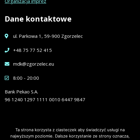
Organizacja imprez
Dane
kontaktowe
ul. Parkowa 1, 59-900 Zgorzelec
+48 75 77 52 415
mdk@zgorzelec.eu
8:00 - 20:00
Bank Pekao S.A.
96 1240 1297 1111 0010 6447 9847
Ta strona korzysta z ciasteczek aby świadczyć usługi na
najwyższym poziomie. Dalsze korzystanie ze strony oznacza,
© 2020 Wszelkie prawa zastrzeżone. Miejski Dom Kultury w