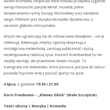
swoim brzmieniu zespół po mistrzowsku przeplata cygański
swing-manouche
, paryski klimat
musette
, pełne
temperamentu rytmy Europy Wschodniej oraz namiętne
tango. Efektem jest muzyka niezwykle dynamiczna, a
zarazem głęboko emocjonalna.
Artyści nie ograniczają się do odtwarzania dźwięków – oni je
celebrują. Balansując między ognistą ekspresją a
nostalgiczną melancholią, zarażają publiczność czystą,
nieskrępowaną radością życia. Koncert Krambambuli to nie
zwykły występ, ale prawdziwe święto muzyki. To
transgraniczne widowisko, które porusza, porywa do tańca i
pozwala fizycznie wręcz poczuć apetyt na życie.
4 lipca
, o godzinie
19:30 i 21:00
Doris Friedmann – „Kleines Glück” (Małe Szczęście)
Teatr uliczny | Muzyka | Komedia