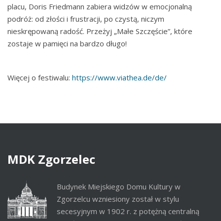
placu, Doris Friedmann zabiera widzów w emocjonalną
podróż: od złości i frustracji, po czystą, niczym
nieskrępowaną radość. Przeżyj „Małe Szczęście”, które
zostaje w pamięci na bardzo długo!
Więcej o festiwalu:
https://www.viathea.de/de/
MDK
Zgorzelec
Budynek Miejskiego Domu Kultury w
Zgorzelcu wzniesiony został w stylu
secesyjnym w 1902 r. z potężną centralną