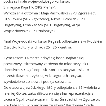
podczas finału wojewódzkiego konkursu.
3. miejsce Kaja Filc (SP2 Pieńsk).
Wyróżnienia otrzymali: Maja Rachwalska (SP3 Zgorzelec),
Filip Sawicki (SP2 Zgorzelec), Nikola Suchorab (SP3
Bogatynia), Lena Zaczek (SP1 Bogatynia), Alicja
Wojciechowska (SP Działoszyn).
Finał Wojewódzki konkursu Pegazik odbędzie się w Kłodzkim
Ośrodku Kultury w dniach 25 i 26 kwietnia.
Tymczasem 14 marca odbył się bodaj najbardziej
prestiżowy i skierowany zarówno do młodzieży jak i
dorosłych 69. Ogólnopolski Konkurs Recytatorski. 15
uczestników mierzyło się w kategoriach: recytacja,
wywiedzione ze słowa i poezja śpiewana.
Do etapu wojewódzkiego, który odbędzie się 19 kwietnia w
Jeleniej Górze, zakwalifikowała się silna reprezentacja z
Liceum Ogólnokształcące im. Braci Śniadeckich w Zgorzelcu:
– w kategorii „wywiedzione ze słowa” Bartłomiej Gręda i