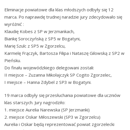
Eliminacje powiatowe dla klas młodszych odbyły się 12
marca. Po naprawdę trudnej naradzie jury zdecydowało się
wyróżnić :
Klaudię Kobes z SP w Jerzmankach,
Biankę Soroczyńską z SP5 w Bogatyni,
Marię Szulc z SP5 w Zgorzelcu,
Karmelę Frączyk, Bartosza Filipa i Nataszę Gilowską z SP2 w
Pieńsku.
Do finału wojewódzkiego delegowani zostali:
II miejsce – Zuzanna Mikołajczyk SP Cogito Zgorzelec,
I miejsce – Hanna Zdybel z SP3 w Bogatyni.
19 marca odbyły się przesłuchania powiatowe dla uczniów
klas starszych. Jury nagrodziło:
1. miejsce Aurelia Narewska (SP Jerzmanki)
2. miejsce Oskar Miłoszewski (SP3 w Zgorzelcu)
Aurelia i Oskar będą reprezentować powiat zgorzelecki