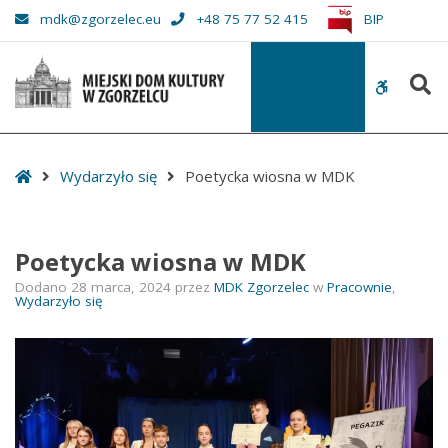
–
mdk@zgorzelec.eu
+48 75 77 52 415
BIP
Poetycka
wiosna
S
w
WCAG
MDK
buttons
Start
Wydarzyło się
Poetycka wiosna w MDK
Poetycka wiosna w MDK
Dodano
28 marca, 2024
przez
MDK Zgorzelec
w
Pracownie
,
Wydarzyło się