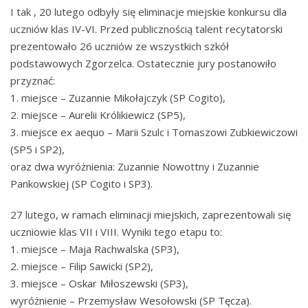
I tak , 20 lutego odbyły się eliminacje miejskie konkursu dla
uczniów klas IV-VI. Przed publicznością talent recytatorski
prezentowało 26 uczniów ze wszystkich szkół
podstawowych Zgorzelca. Ostatecznie jury postanowiło
przyznać:
1. miejsce – Zuzannie Mikołajczyk (SP Cogito),
2. miejsce – Aurelii Królikiewicz (SP5),
3. miejsce ex aequo – Marii Szulc i Tomaszowi Zubkiewiczowi
(SP5 i SP2),
oraz dwa wyróżnienia: Zuzannie Nowottny i Zuzannie
Pankowskiej (SP Cogito i SP3).
27 lutego, w ramach eliminacji miejskich, zaprezentowali się
uczniowie klas VII i VIII. Wyniki tego etapu to:
1. miejsce – Maja Rachwalska (SP3),
2. miejsce – Filip Sawicki (SP2),
3. miejsce – Oskar Miłoszewski (SP3),
wyróżnienie – Przemysław Wesołowski (SP Tęcza).