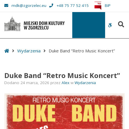
–
mdk@zgorzelec.eu
+48 75 77 52 415
BIP
Duke
Band
S
“Retro
WCAG
Music
buttons
Koncert”
Start
Wydarzenia
Duke Band “Retro Music Koncert”
Duke Band “Retro Music Koncert”
Dodano
24 marca, 2026
przez
Alex
w
Wydarzenia