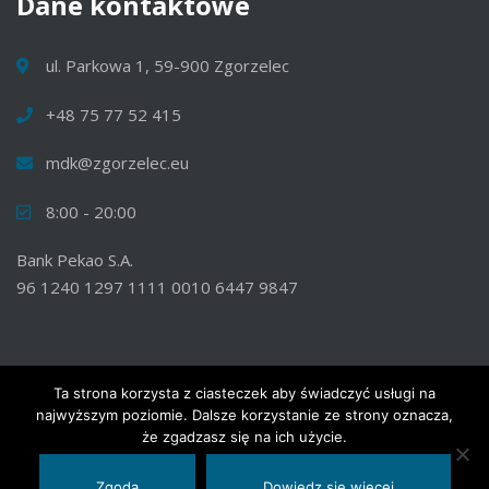
Dane
kontaktowe
ul. Parkowa 1, 59-900 Zgorzelec
+48 75 77 52 415
mdk@zgorzelec.eu
8:00 - 20:00
Bank Pekao S.A.
96 1240 1297 1111 0010 6447 9847
Ta strona korzysta z ciasteczek aby świadczyć usługi na
najwyższym poziomie. Dalsze korzystanie ze strony oznacza,
© 2020 Wszelkie prawa zastrzeżone. Miejski Dom Kultury w
że zgadzasz się na ich użycie.
Zgorzelcu.
Zgoda
Dowiedz się więcej