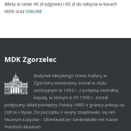
Bilety w cenie 40 zł (ulgowe) i 60 zł do nabycia w kasach
MDK oraz
ONLINE
MDK
Zgorzelec
Budynek Miejskiego Domu Kultury w
Zgorzelcu wzniesiony został w stylu
secesyjnym w 1902 r. z potężną centralną
kopułą, w którym 6 VII 1950 r. został
podpisany układ pomiędzy Polską i NRD o granicy pokoju na
Odrze i Nysie. Do początku II wojny znajdowało się nim
Muzeum Łużyckie - Oberlausitzer Gedenkhalle mit Kaiser
Friedrich-Museum.