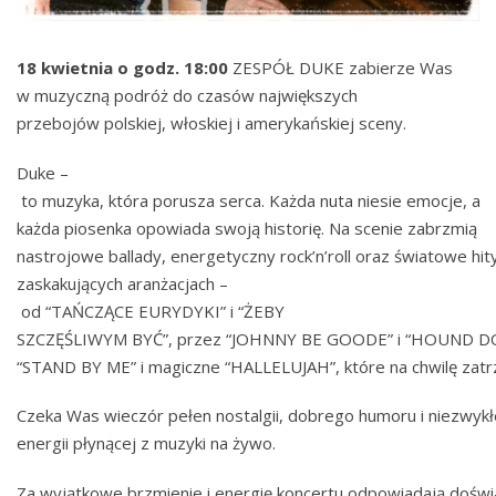
18 kwietnia o godz. 18:00
ZESPÓŁ DUKE zabierze Was
w muzyczną podróż do czasów największych
przebojów polskiej, włoskiej i amerykańskiej sceny.
Duke –
to muzyka, która porusza serca. Każda nuta niesie emocje, a
każda piosenka opowiada swoją historię. Na scenie zabrzmią
nastrojowe ballady, energetyczny rock’n’roll oraz światowe hit
zaskakujących aranżacjach –
od “TAŃCZĄCE EURYDYKI” i “ŻEBY
SZCZĘŚLIWYM BYĆ”, przez “JOHNNY BE GOODE” i “HOUND DO
“STAND BY ME” i magiczne “HALLELUJAH”, które na chwilę zatr
Czeka Was wieczór pełen nostalgii, dobrego humoru i niezwykł
energii płynącej z muzyki na żywo.
Za wyjątkowe brzmienie i energię koncertu odpowiadają doświ