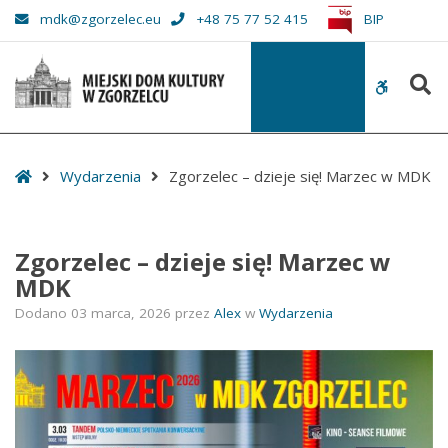
–
mdk@zgorzelec.eu
+48 75 77 52 415
BIP
Zgorzelec
–
S
dzieje
WCAG
się!
buttons
Marzec
w
Start
Wydarzenia
Zgorzelec – dzieje się! Marzec w MDK
MDK
Zgorzelec – dzieje się! Marzec w
MDK
Dodano
03 marca, 2026
przez
Alex
w
Wydarzenia