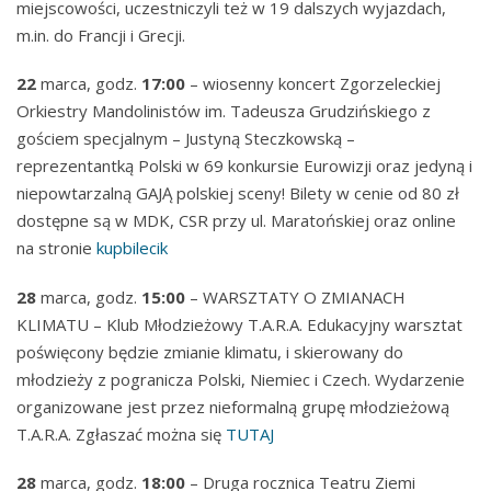
miejscowości, uczestniczyli też w 19 dalszych wyjazdach,
m.in. do Francji i Grecji.
22
marca, godz.
17:00
– wiosenny koncert Zgorzeleckiej
Orkiestry Mandolinistów im. Tadeusza Grudzińskiego z
gościem specjalnym – Justyną Steczkowską –
reprezentantką Polski w 69 konkursie Eurowizji oraz jedyną i
niepowtarzalną GAJĄ polskiej sceny! Bilety w cenie od 80 zł
dostępne są w MDK, CSR przy ul. Maratońskiej oraz online
na stronie
kupbilecik
28
marca, godz.
15:00
– WARSZTATY O ZMIANACH
KLIMATU – Klub Młodzieżowy T.A.R.A. Edukacyjny warsztat
poświęcony będzie zmianie klimatu, i skierowany do
młodzieży z pogranicza Polski, Niemiec i Czech. Wydarzenie
organizowane jest przez nieformalną grupę młodzieżową
T.A.R.A. Zgłaszać można się
TUTAJ
28
marca, godz.
18:00
– Druga rocznica Teatru Ziemi