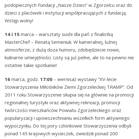
podopiecznych Fundacji „Nasze Dzieci” w Zgorzelcu oraz do
dzieci z placówek i instytucji współpracujących z fundacją.
Wstęp wolny!
14 i 15
marca – warsztaty sushi dla pań z finalistką
MasterChef – Renatą Semeniuk. W kameralnej, luźnej
atmosferze, z dużą doza humoru, zdobędziecie nowe,
kulinarne umiejętności. Listy są już pełne, ale to na pewno nie
ostatnie takie spotkanie!
16
marca, godz.
17:00
– wernisaż wystawy “XV-lecie
Stowarzyszenia Miłośników Ziemi Zgorzeleckiej TRAMP”. Od
2011 roku Stowarzyszenie skupia się na głównie na promocji
regionalnej turystyki oraz aktywnej rekreacji, promocji
twórczości mieszkańców Powiatu Zgorzeleckiego oraz
popularyzacji i upowszechnianiu wszelkich form aktywnego
wypoczynku. Do tej pory członkowie Stowarzyszenia odbyli
ponad 145 krajowych wycieczek, zwiedzili ponad 200