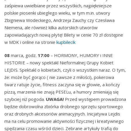
zaśpiewa uwielbiane przez wszystkich, najpiękniejsze
polskie piosenki ubiegłego wieku, w tym m.in. utwory
Zbigniewa Wodeckiego, Andrzeja Zauchy czy Czesława
Niemena, ale również kilka autorskich utworów
zapowiadających nową płytę! Bilety w cenie 70 zł dostępne
w MDK i online na stronie
kupbilecik
08
marca, godz.
17:00
– HORMONY, HUMORY i INNE
HISTORIE – nowy spektakl Nieformalnej Grupy Kobiet
LEJDIS. Spektakl o kobietach, czyli o wszystkim naraz. O tym,
że: może być gorąco ( nie zawsze z miłości), pokerowa
twarz ratuje życie, fitness zaczyna się w głowie, a kończy
pizzą, marzenia nie znają PESELu, a humory zmieniają się
szybciej niż pogoda.
UWAGA!
Przed występem prowadzona
będzie dobrowolna zbiórka drobnego sprzętu sportowego
oraz drobnych akcesoriów animacyjnych. Inicjatywa Lejdis
ma na celu promowanie aktywności fizycznej i kreatywnego
spędzania czasu wśród dzieci. Zebrane artykuły trafią do