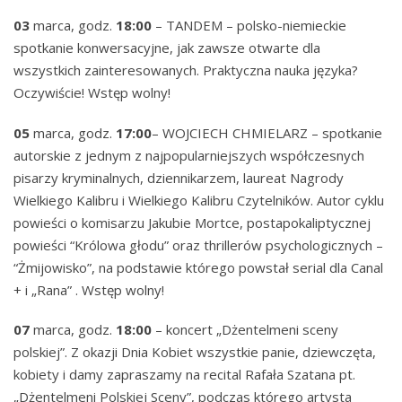
03
marca, godz.
18:00
– TANDEM – polsko-niemieckie
spotkanie konwersacyjne, jak zawsze otwarte dla
wszystkich zainteresowanych. Praktyczna nauka języka?
Oczywiście! Wstęp wolny!
05
marca, godz.
17:00
– WOJCIECH CHMIELARZ – spotkanie
autorskie z jednym z najpopularniejszych współczesnych
pisarzy kryminalnych, dziennikarzem, laureat Nagrody
Wielkiego Kalibru i Wielkiego Kalibru Czytelników. Autor cyklu
powieści o komisarzu Jakubie Mortce, postapokaliptycznej
powieści “Królowa głodu” oraz thrillerów psychologicznych –
“Żmijowisko”, na podstawie którego powstał serial dla Canal
+ i „Rana” . Wstęp wolny!
07
marca, godz.
18:00
– koncert „Dżentelmeni sceny
polskiej”. Z okazji Dnia Kobiet wszystkie panie, dziewczęta,
kobiety i damy zapraszamy na recital Rafała Szatana pt.
„Dżentelmeni Polskiej Sceny”, podczas którego artysta