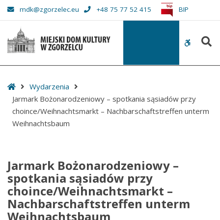
–
mdk@zgorzelec.eu
+48 75 77 52 415
BIP
Jarmark
Bożonarodzeniowy
S
–
WCAG
spotkania
buttons
sąsiadów
przy
Start
Wydarzenia
choince/Weihnachtsmarkt
Jarmark Bożonarodzeniowy – spotkania sąsiadów przy
–
choince/Weihnachtsmarkt – Nachbarschaftstreffen unterm
Nachbarschaftstreffen
Weihnachtsbaum
unterm
Weihnachtsbaum
Jarmark Bożonarodzeniowy –
spotkania sąsiadów przy
choince/Weihnachtsmarkt –
Nachbarschaftstreffen unterm
Weihnachtsbaum