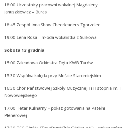
18:00 Uczestnicy pracowni wokalnej Magdaleny
Januszkiewicz – Buras
18:45 Zespół Inna Show Cheerleaders Zgorzelec
19:00 Lena Rosa – młoda wokalistka z Sulikowa
Sobota 13 grudnia
15:00 Zakładowa Orkiestra Dęta KWB Turów
15:30 Wspólna kolęda przy Moście Staromiejskim
16:30 Chór Państwowej Szkoły Muzycznej I i II stopnia im. F.
Nowowiejskiego
17:00 Tetar Kulinarny – pokaz gotowania na Patelni
Plenerowej
17:30 TSC Görlitz (TanzSportClub Görlitz e.V.) – pokaz tańca