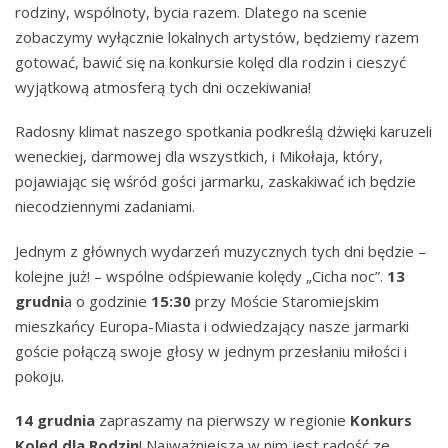
rodziny, wspólnoty, bycia razem. Dlatego na scenie
zobaczymy wyłącznie lokalnych artystów, będziemy razem
gotować, bawić się na konkursie kolęd dla rodzin i cieszyć
wyjątkową atmosferą tych dni oczekiwania!
Radosny klimat naszego spotkania podkreślą dżwięki karuzeli
weneckiej, darmowej dla wszystkich, i Mikołaja, który,
pojawiając się wśród gości jarmarku, zaskakiwać ich będzie
niecodziennymi zadaniami.
Jednym z głównych wydarzeń muzycznych tych dni będzie –
kolejne już! – wspólne odśpiewanie kolędy „Cicha noc”.
13
grudni
a o godzinie
15:30
przy Moście Staromiejskim
mieszkańcy Europa-Miasta i odwiedzający nasze jarmarki
goście połączą swoje głosy w jednym przesłaniu miłości i
pokoju.
14 grudnia
zapraszamy na pierwszy w regionie
Konkurs
Kolęd dla Rodzin
! Najważniejsza w nim jest radość ze