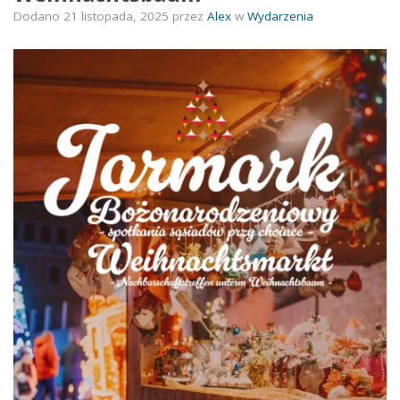
Dodano
21 listopada, 2025
przez
Alex
w
Wydarzenia