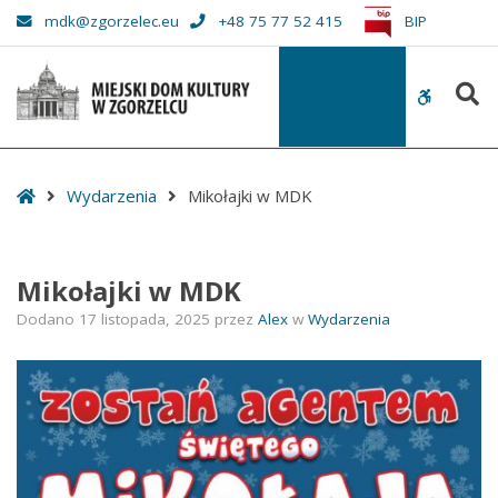
–
mdk@zgorzelec.eu
+48 75 77 52 415
BIP
Mikołajki
w
S
MDK
WCAG
buttons
Start
Wydarzenia
Mikołajki w MDK
Mikołajki w MDK
Dodano
17 listopada, 2025
przez
Alex
w
Wydarzenia