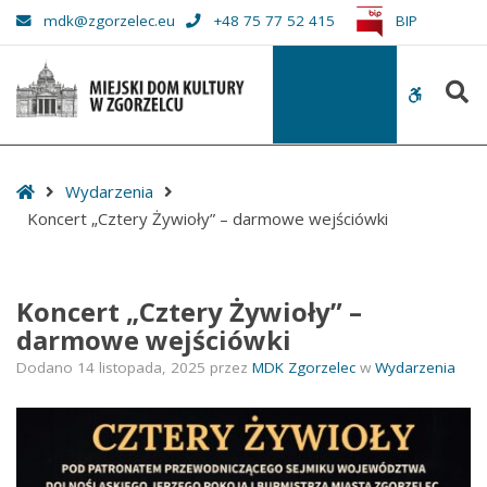
–
mdk@zgorzelec.eu
+48 75 77 52 415
BIP
Koncert
„Cztery
S
Żywioły”
WCAG
–
buttons
darmowe
wejściówki
Start
Wydarzenia
Koncert „Cztery Żywioły” – darmowe wejściówki
Koncert „Cztery Żywioły” –
darmowe wejściówki
Dodano
14 listopada, 2025
przez
MDK Zgorzelec
w
Wydarzenia