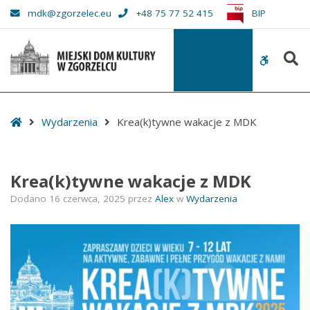
–
mdk@zgorzelec.eu
+48 75 77 52 415
BIP
Krea(k)tywne
wakacje
S
z
WCAG
MDK
buttons
Start
Wydarzenia
Krea(k)tywne wakacje z MDK
Krea(k)tywne wakacje z MDK
Dodano
16 czerwca, 2025
przez
Alex
w
Wydarzenia