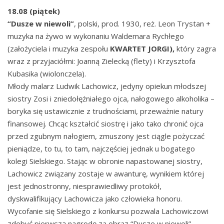
18.08 (piątek)
“Dusze w niewoli”
, polski, prod. 1930, reż. Leon Trystan +
muzyka na żywo w wykonaniu Waldemara Rychłego
(założyciela i muzyka zespołu
KWARTET JORGI),
który zagra
wraz z przyjaciółmi: Joanną Zielecką (flety) i Krzysztofa
Kubasika (wiolonczela).
Młody malarz Ludwik Lachowicz, jedyny opiekun młodszej
siostry Zosi i zniedołężniałego ojca, nałogowego alkoholika –
boryka się ustawicznie z trudnościami, przeważnie natury
finansowej. Chcąc kształcić siostrę i jako tako chronić ojca
przed zgubnym nałogiem, zmuszony jest ciągle pożyczać
pieniądze, to tu, to tam, najczęściej jednak u bogatego
kolegi Sielskiego. Stając w obronie napastowanej siostry,
Lachowicz związany zostaje w awanturę, wynikiem której
jest jednostronny, niesprawiedliwy protokół,
dyskwalifikujący Lachowicza jako człowieka honoru.
Wycofanie się Sielskiego z konkursu pozwala Lachowiczowi
zdobyć pierwszą nagrodę za obraz “Dusze w niewoli”.