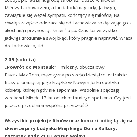
Między Lachowiczem, a fundatorką nagrody, Jadwigą,
zawiązuje się węzeł sympatii, kończący się miłością. Na
chwilę szczęście odwraca się od Lachowicza rozłączając go z
ukochaną i przynosząc śmierć ojca. Czas koi wszystko.
Jadwiga zrozumiała swój błąd, który pragnie naprawić. Wraca
do Lachowicza, itd.
2.09 (sobota)
„Powrót do Montauk”
– miłosny, obyczajowy
Pisarz Max Zorn, mężczyzna po sześćdziesiątce, w trakcie
trasy promującej jego książkę w Nowym Jorku spotyka
kobietę, której nigdy nie zapomniał. Wspólnie spędzają
weekend. Minęło 17 lat od ich ostatniego spotkania. Czy jest
jeszcze przed nimi wspólna przyszłość?
Wszystkie projekcje filmów oraz koncert odbędą się na
skwerze przy budynku Miejskiego Domu Kultury.
Początek godz.21.01 Wstęp wolny!