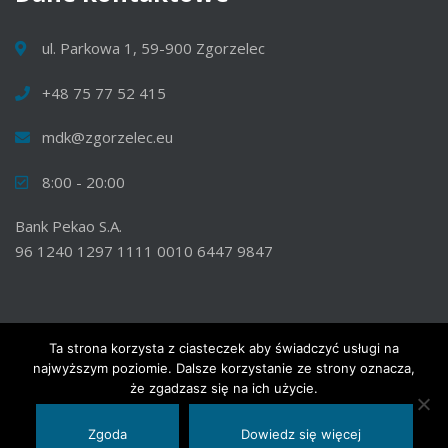
ul. Parkowa 1, 59-900 Zgorzelec
+48 75 77 52 415
mdk@zgorzelec.eu
8:00 - 20:00
Bank Pekao S.A.
96 1240 1297 1111 0010 6447 9847
Ta strona korzysta z ciasteczek aby świadczyć usługi na
najwyższym poziomie. Dalsze korzystanie ze strony oznacza,
© 2020 Wszelkie prawa zastrzeżone. Miejski Dom Kultury w
że zgadzasz się na ich użycie.
Zgorzelcu.
Zgoda
Dowiedz się więcej