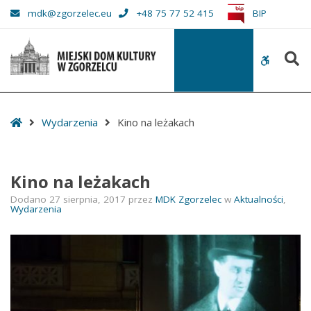
–
mdk@zgorzelec.eu
+48 75 77 52 415
BIP
Kino
na
S
leżakach
WCAG
buttons
Start
Wydarzenia
Kino na leżakach
Kino na leżakach
Dodano
27 sierpnia, 2017
przez
MDK Zgorzelec
w
Aktualności
,
Wydarzenia