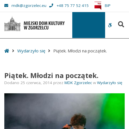
–
mdk@zgorzelec.eu
+48 75 77 52 415
BIP
Piątek.
Młodzi
S
na
WCAG
początek.
buttons
Start
Wydarzyło się
Piątek. Młodzi na początek.
Piątek. Młodzi na początek.
Dodano
25 czerwca, 2014
przez
MDK Zgorzelec
w
Wydarzyło się