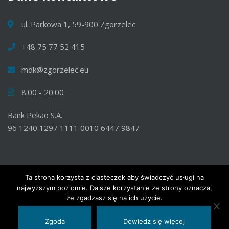
ul. Parkowa 1, 59-900 Zgorzelec
+48 75 77 52 415
mdk@zgorzelec.eu
8:00 - 20:00
Bank Pekao S.A.
96 1240 1297 1111 0010 6447 9847
Ta strona korzysta z ciasteczek aby świadczyć usługi na
najwyższym poziomie. Dalsze korzystanie ze strony oznacza,
© 2020 Wszelkie prawa zastrzeżone. Miejski Dom Kultury w
że zgadzasz się na ich użycie.
Zgorzelcu.
Zgoda
Dowiedz się więcej