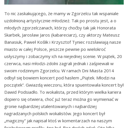
To nic zaskakującego, że mamy w Zgorzelcu tak wspaniale
uzdolnioną artystycznie młodzież. Tak po prostu jest, a o
młodych zgorzelczanach, którzy choćby tak jak Honorata
Skarbek, Jarosław Jaros (kabareciarz), czy aktorzy Mateusz
Banasiuk, Paweł Koślik i Krzysztof Tyniec rozsławiają nasze
miasto w całej Polsce, jeszcze pewnie po wielokroć
usłyszymy i zobaczymy ich na niejednej scenie. W piątek, 20
czerwca, nasi młodzi-zdolni zagrali jednak i zaśpiewali w
swoim rodzinnym Zgorzelcu. W ramach Dni Miasta 2014
odbył się bowiem koncert pod hasłem „Piątek. Młodzi na
początek”. Gwiazdą wieczoru, która spuentowała koncert był
Dawid Podsiadło. To wokalista, przed którym wielka kariera
dopiero się otwiera, choć już teraz można go wymieniać w
gronie najbardziej utalentowanych i najbardziej
nagradzanych polskich wokalistów. Jego koncert był
„magiczny” jak napisał ktoś w komentarzach na naszym
fejsbukowym profilu. Ano był. Bez dwóch zdań. Oto kilka