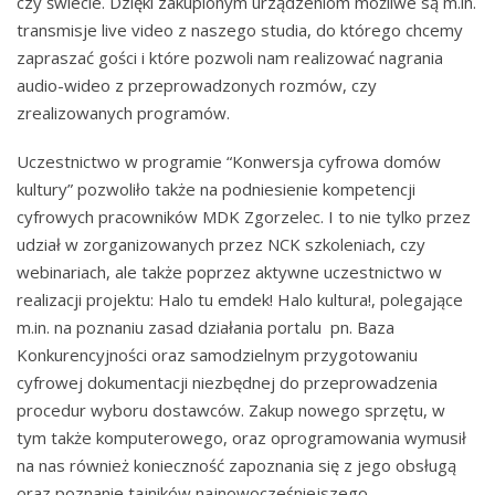
czy świecie. Dzięki zakupionym urządzeniom możliwe są m.in.
transmisje live video z naszego studia, do którego chcemy
zapraszać gości i które pozwoli nam realizować nagrania
audio-wideo z przeprowadzonych rozmów, czy
zrealizowanych programów.
Uczestnictwo w programie “Konwersja cyfrowa domów
kultury” pozwoliło także na podniesienie kompetencji
cyfrowych pracowników MDK Zgorzelec. I to nie tylko przez
udział w zorganizowanych przez NCK szkoleniach, czy
webinariach, ale także poprzez aktywne uczestnictwo w
realizacji projektu: Halo tu emdek! Halo kultura!, polegające
m.in. na poznaniu zasad działania portalu pn. Baza
Konkurencyjności oraz samodzielnym przygotowaniu
cyfrowej dokumentacji niezbędnej do przeprowadzenia
procedur wyboru dostawców. Zakup nowego sprzętu, w
tym także komputerowego, oraz oprogramowania wymusił
na nas również konieczność zapoznania się z jego obsługą
oraz poznanie tajników najnowocześniejszego