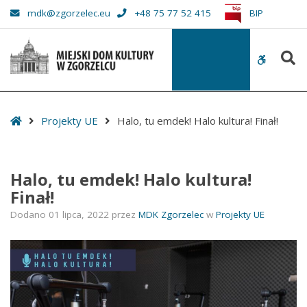
–
mdk@zgorzelec.eu
+48 75 77 52 415
BIP
Halo,
tu
S
emdek!
WCAG
Halo
buttons
kultura!
Finał!
Start
Projekty UE
Halo, tu emdek! Halo kultura! Finał!
Halo, tu emdek! Halo kultura!
Finał!
Dodano
01 lipca, 2022
przez
MDK Zgorzelec
w
Projekty UE